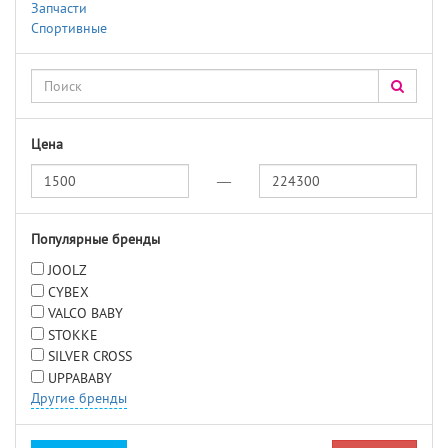
Запчасти
Спортивные
Цена
—
Популярные бренды
JOOLZ
CYBEX
VALCO BABY
STOKKE
SILVER CROSS
UPPABABY
Другие бренды