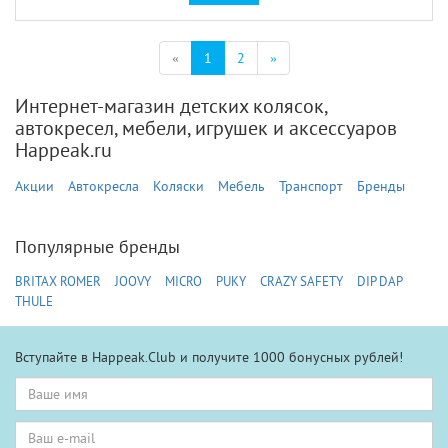
(текущая)
«
1
2
»
Интернет-магазин детских колясок,
автокресел, мебели, игрушек и аксессуаров
Happeak.ru
Акции
Автокресла
Коляски
Мебель
Транспорт
Бренды
Популярные бренды
BRITAX ROMER
JOOVY
MICRO
PUKY
CRAZY SAFETY
DIP DAP
THULE
Вступайте в Happeak.Club и получите 1000 бонусных рублей!