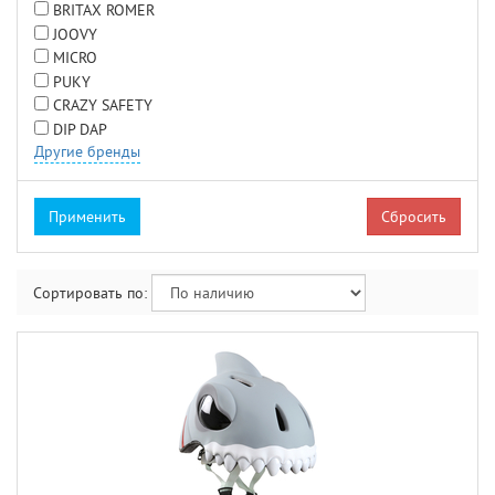
BRITAX ROMER
JOOVY
MICRO
PUKY
CRAZY SAFETY
DIP DAP
Другие бренды
Сбросить
Сортировать по: