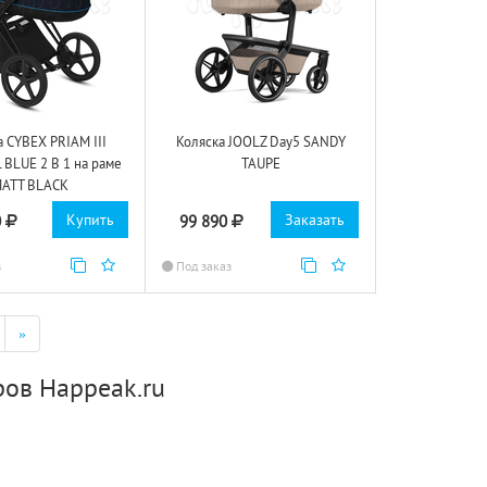
а CYBEX PRIAM III
Коляска JOOLZ Day5 SANDY
BLUE 2 В 1 на раме
TAUPE
ATT BLACK
Купить
Заказать
0
99 890
з
Под заказ
»
ров Happeak.ru