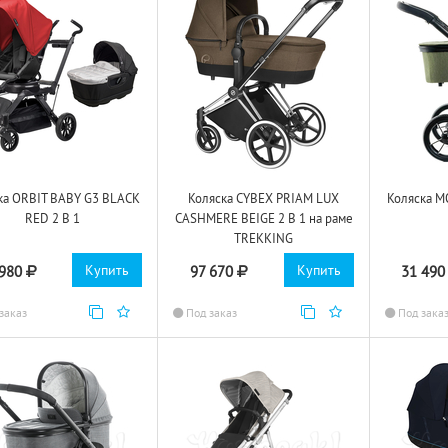
ка ORBIT BABY G3 BLACK
Коляска CYBEX PRIAM LUX
Коляска M
RED 2 В 1
CASHMERE BEIGE 2 В 1 на раме
TREKKING
Купить
Купить
 980
97 670
31 49
заказ
Под заказ
Под зака