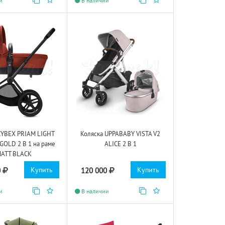
и
В наличии
CYBEX PRIAM LIGHT
Коляска UPPABABY VISTA V2
OLD 2 В 1 на раме
ALICE 2 В 1
ATT BLACK
Купить
Купить
0
120 000
и
В наличии