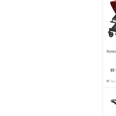
Коляс
95
Под 