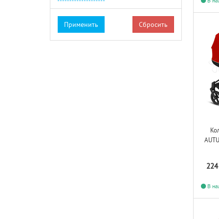
В на
Сбросить
Ко
AUTU
224
В на