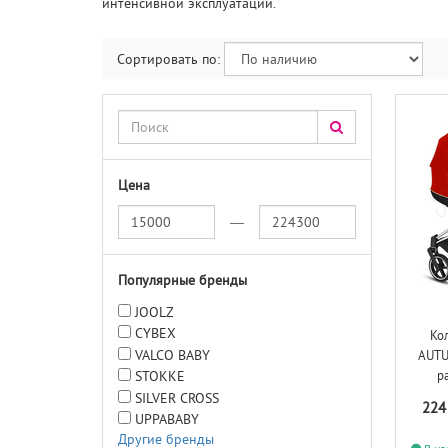
интенсивной эксплуатации.
Сортировать по:
Цена
—
Популярные бренды
JOOLZ
CYBEX
Ко
VALCO BABY
AUTU
STOKKE
р
SILVER CROSS
224
UPPABABY
Другие бренды