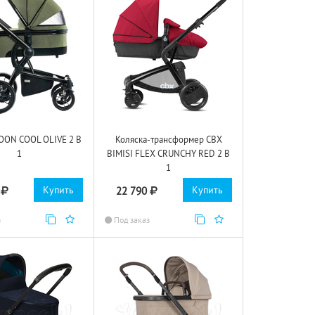
OON COOL OLIVE 2 В
Коляска-трансформер CBX
1
BIMISI FLEX CRUNCHY RED 2 В
1
Купить
Купить
0
22 790
з
Под заказ