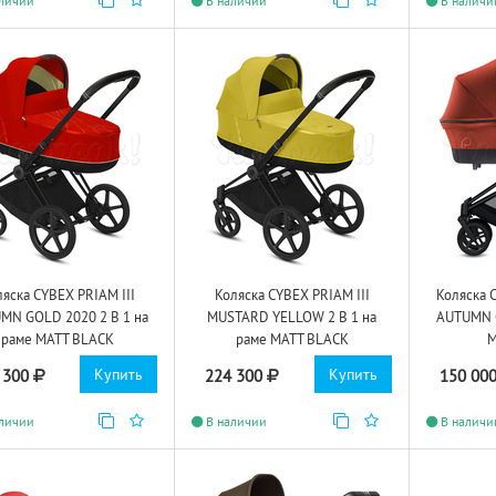
личии
В наличии
В наличи
ляска CYBEX PRIAM III
Коляска CYBEX PRIAM III
Коляска 
MN GOLD 2020 2 В 1 на
MUSTARD YELLOW 2 В 1 на
AUTUMN G
раме MATT BLACK
раме MATT BLACK
M
Купить
Купить
 300
224 300
150 00
личии
В наличии
В наличи