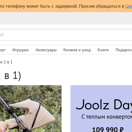
по телефону может быть с задержкой. Просим обращаться в 
Це
орт
Игрушки
Аксессуары
Гигиена и уход
Книги
Подароч
е 2 в 1
 в 1)