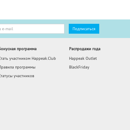
Бонусная программа
Распродажи года
Стать участником Happeak.Club
Happeak Outlet
Правила программы
BlackFriday
Статусы участников