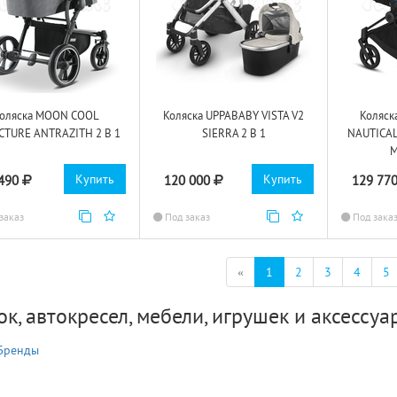
оляска MOON COOL
Коляска UPPABABY VISTA V2
Коляск
CTURE ANTRAZITH 2 В 1
SIERRA 2 В 1
NAUTICAL 
M
Купить
Купить
 490
120 000
129 77
заказ
Под заказ
Под зака
(текущая)
«
1
2
3
4
5
к, автокресел, мебели, игрушек и аксессуа
Бренды