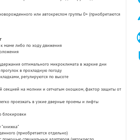
новорожденного или автокреслом группы 0+ (приобретаются
г
 к маме либо по ходу движения
положения
оддержания оптимального микроклимата в жаркие дни
я прогулок в прохладную погоду
кладками, регулируются по высоте
 секцией на молнии и сетчатым окошком, фактор защиты от
легко проезжать в узкие дверные проемы и лифты
ю блокировки
 "книжка"
енного (приобретается отдельно)
 с помощью специальных адаптеров (автокресло