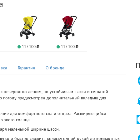
а
117 100
117 100
П
авка
Гарантия
О бренде
 с невероятно легким, но устойчивым шасси и сетчатой
ую погоду предусмотрен дополнительный вкладыш для
ение для комфортного сна и отдыха. Расширяющийся
яркого солнца.
даря маленькой ширине шасси.
егко и быстро сложить коляску одной рукой до компактных