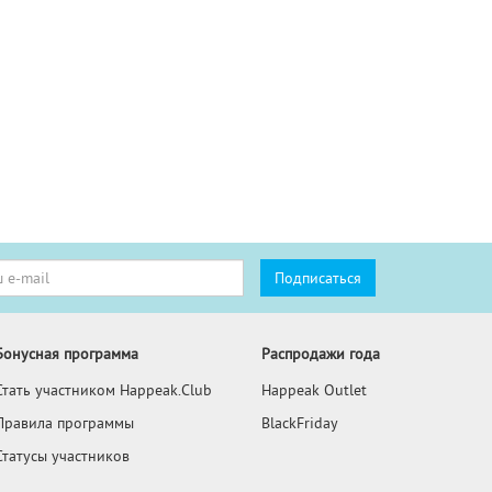
Бонусная программа
Распродажи года
Стать участником Happeak.Club
Happeak Outlet
Правила программы
BlackFriday
Статусы участников