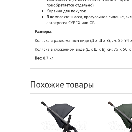
приобретается отдельно)
Корзина для покупок
В комплекте:
шасси, прогулочное сиденье, вк
автокресел CYBEX или GB
Размеры:
Коляска в разложенном виде (Д х Ш х В), см: 83-94 
Коляска в сложенном виде (Д х Ш х В), см: 75 х 50 х
Вес:
8,7 кг
Похожие товары