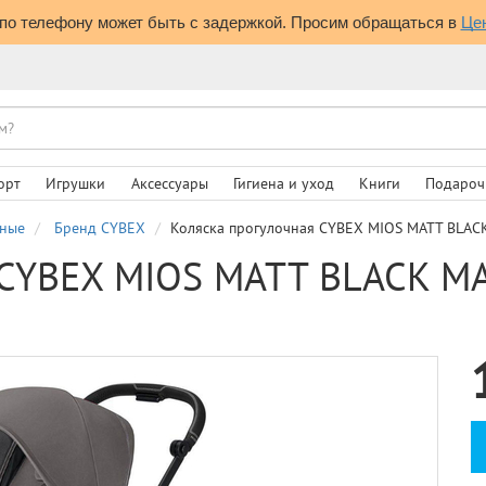
по телефону может быть с задержкой. Просим обращаться в 
Це
орт
Игрушки
Аксессуары
Гигиена и уход
Книги
Подароч
чные
Бренд CYBEX
Коляска прогулочная CYBEX MIOS MATT BLA
я CYBEX MIOS MATT BLACK 