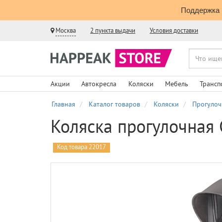
Поддержка 
Москва
2 пункта выдачи
Условия доставки
Акции
Автокресла
Коляски
Мебель
Трансп
Главная
Каталог товаров
Коляски
Прогуло
Коляска прогулочна
Код товара 22017