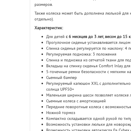
размеров.
Также коляска может быть дополнена люлькой для 
отдельно).
Характеристик:
Для детей
с 6 месяцев до 3 лет, весом до 15 к
Прогулочное сиденье устанавливается лицом
Спинка сиденья регулируется по наклону: 4 
Регулируемая подножка: 3 положения
Спинка и подножка из сетчатой ткани для п
Вкладыш на спинку сиденья Comfort Inlay дл
5-точечные ремни безопасности с мягкими на
Съемный бампер
Регулируемый капюшон XXL с дополнительной
солнца UPF50+
Маленькая ширина шасси позволяет коляске 
Съемные колеса с амортизацией
Передние поворотные колеса с возможность
Ножной тормоз
Компактно складывается одной рукой по типу
Возможность установки люльки для новорожд
Возможность установки автокресла 0+ Cybex