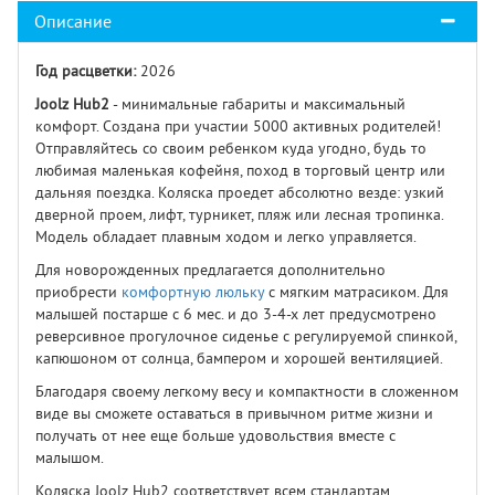
Описание
Год расцветки:
2026
Joolz Hub
2
- минимальные габариты и максимальный
комфорт. Создана при участии 5000 активных родителей!
Отправляйтесь со своим ребенком куда угодно, будь то
любимая маленькая кофейня, поход в торговый центр или
дальняя поездка. Коляска проедет абсолютно везде: узкий
дверной проем, лифт, турникет, пляж или лесная тропинка.
Модель обладает плавным ходом и легко управляется.
Для новорожденных предлагается дополнительно
приобрести
комфортную люльку
с мягким матрасиком. Для
малышей постарше с 6 мес. и до 3-4-х лет предусмотрено
реверсивное прогулочное сиденье с регулируемой спинкой,
капюшоном от солнца, бампером и хорошей вентиляцией.
Благодаря своему легкому весу и компактности в сложенном
виде вы сможете оставаться в привычном ритме жизни и
получать от нее еще больше удовольствия вместе с
малышом.
Коляска Joolz Hub2 соответствует всем стандартам