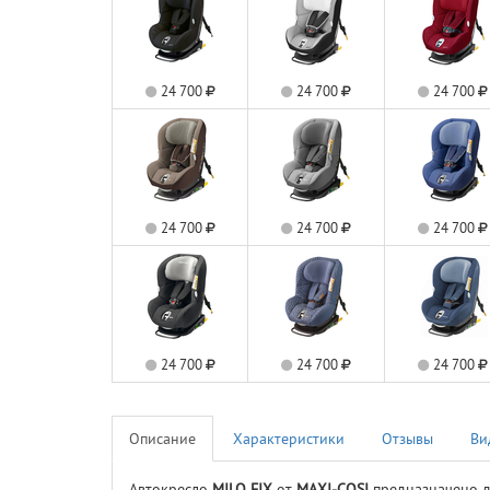
24 700
24 700
24 700
24 700
24 700
24 700
24 700
24 700
24 700
Описание
Характеристики
Отзывы
Ви
Автокресло
MILO FIX
от
MAXI-COSI
предназначено дл