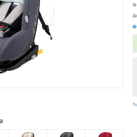
Д
П
а