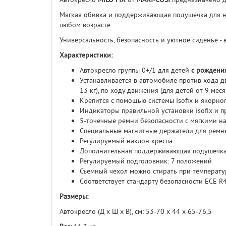
Мягкая обивка и поддерживающая подушечка для 
любом возрасте.
Универсальность, безопасность и уютное сиденье - 
Характеристики:
Автокресло группы 0+/1 для детей
с рождения
Устанавливается в автомобиле против хода д
13 кг), по ходу движения (для детей от 9 меся
Крепится с помощью системы Isofix и якорно
Индикаторы правильной установки isofix и 
5-точечные ремни безопасности с мягкими на
Специальные магнитные держатели для ремн
Регулируемый наклон кресла
Дополнительная поддерживающая подушечк
Регулируемый подголовник: 7 положений
Съемный чехол можно стирать при температу
Соответствует стандарту безопасности ECE R
Размеры:
Автокресло (Д х Ш х В), см: 53-70 х 44 х 65-76,5