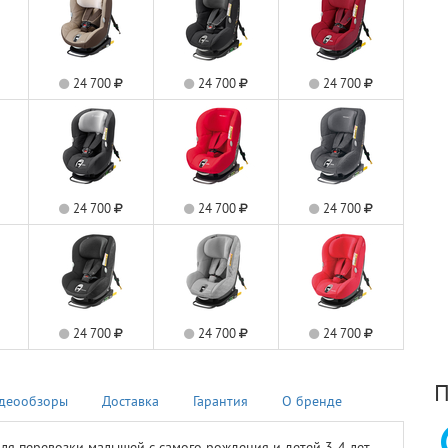
24 700
24 700
24 700
24 700
24 700
24 700
24 700
24 700
24 700
П
деообзоры
Доставка
Гарантия
О бренде
я перевозки малышей с самого рождения и детей 3-4 лет.