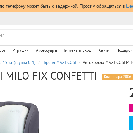
по телефону может быть с задержкой. Просим обращаться в 
Це
орт
Игрушки
Аксессуары
Гигиена и уход
Книги
Подароч
о 19 кг (группа 0-1)
Бренд MAXI-COSI
Автокресло MAXI-COSI MIL
I MILO FIX CONFETTI
Код товара 2006