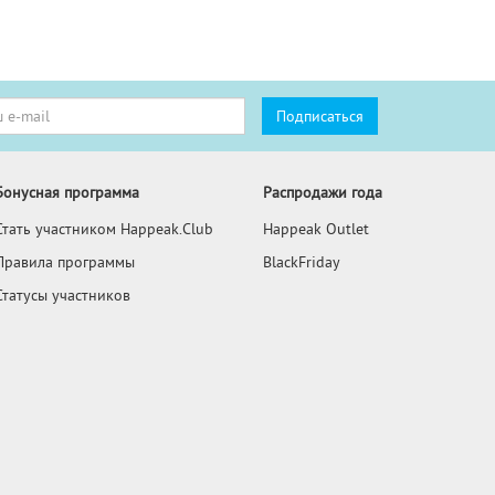
Бонусная программа
Распродажи года
Стать участником Happeak.Club
Happeak Outlet
Правила программы
BlackFriday
Статусы участников