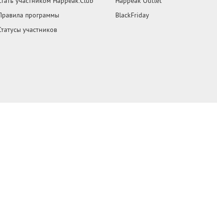
Стать участником Happeak.Club
Happeak Outlet
Правила программы
BlackFriday
Статусы участников