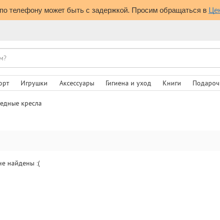
по телефону может быть с задержкой. Просим обращаться в 
Це
орт
Игрушки
Аксессуары
Гигиена и уход
Книги
Подароч
едные кресла
не найдены :(