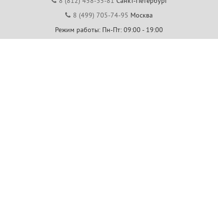
8 (812) 458-35-81
Санкт-Петербург
8 (499) 705-74-95
Москва
Режим работы: Пн-Пт: 09:00 - 19:00
Центр помощи покупателям
Часто задаваемые вопросы
Обратная связь
Пожаловаться
8 (812) 458-04-79
Санкт-Петербург
8 (499) 704-40-00
Москва
7 (843) 288-84-00
Казань
7 (343) 226-02-63
Екатеринбург
7 (861) 205-58-88
Краснодар
7 (831) 288-84-00
Нижний Новгород
Режим работы: Пн-Пт: 09:00 - 19:00