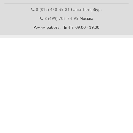
8 (812) 458-35-81
Санкт-Петербург
8 (499) 705-74-95
Москва
Режим работы: Пн-Пт: 09:00 - 19:00
Центр помощи покупателям
Часто задаваемые вопросы
Обратная связь
Пожаловаться
8 (812) 458-04-79
Санкт-Петербург
8 (499) 704-40-00
Москва
7 (843) 288-84-00
Казань
7 (343) 226-02-63
Екатеринбург
7 (861) 205-58-88
Краснодар
7 (831) 288-84-00
Нижний Новгород