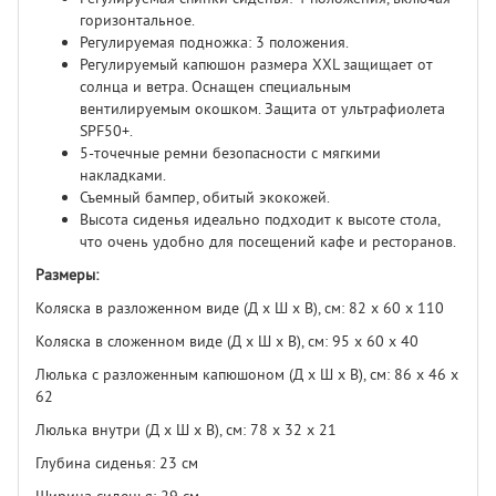
горизонтальное.
Регулируемая подножка: 3 положения.
Регулируемый капюшон размера XXL защищает от
солнца и ветра. Оснащен специальным
вентилируемым окошком. Защита от ультрафиолета
SPF50+.
5-точечные ремни безопасности с мягкими
накладками.
Съемный бампер, обитый экокожей.
Высота сиденья идеально подходит к высоте стола,
что очень удобно для посещений кафе и ресторанов.
Размеры:
Коляска в разложенном виде (Д х Ш х В), см: 82 х 60 х 110
Коляска в сложенном виде (Д х Ш х В), см: 95 х 60 х 40
Люлька с разложенным капюшоном (Д х Ш х В), см: 86 х 46 х
62
Люлька внутри (Д х Ш х В), см: 78 х 32 х 21
Глубина сиденья: 23 см