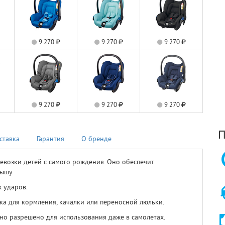
9 270
9 270
9 270
9 270
9 270
9 270
П
ставка
Гарантия
О бренде
евозки детей с самого рождения. Оно обеспечит
лышу.
 ударов.
ика для кормления, качалки или переносной люльки.
 оно разрешено для использования даже в самолетах.