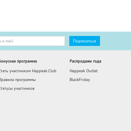
Бонусная программа
Распродажи года
Стать участником Happeak.Club
Happeak Outlet
Правила программы
BlackFriday
Статусы участников