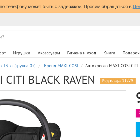
по телефону может быть с задержкой. Просим обращаться в 
Це
орт
Игрушки
Аксессуары
Гигиена и уход
Книги
Подароч
о 13 кг (группа 0+)
Бренд MAXI-COSI
Автокресло MAXI-COSI CITI
I CITI BLACK RAVEN
Код товара 11279