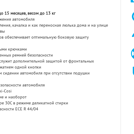
о 15 месяцев, весом до 13 кг
ижения автомобиля
ления, качалка и как переносная люлька дома и на улице
овы
ов обеспечивает оптимальную боковую защиту
ными крючками
венных ремней безопасности
 служит дополнительной защитой от фронтальных
ажатием одной кнопки
м сидении автомобиля при отсутствии подушки
зопасности автомобиля
i-Cosi
ме и наоборот
ре 30С в режиме деликатной стирки
асности ECE R 44/04