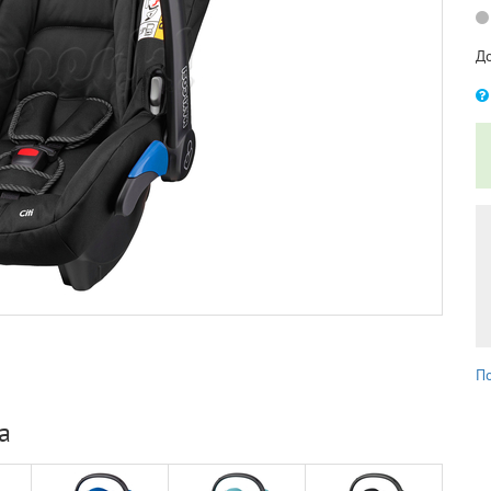
Д
П
а