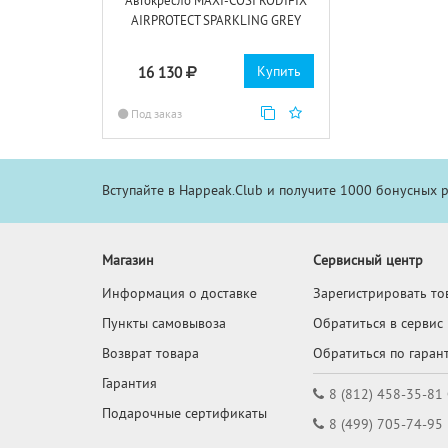
Автокресло MAXI-COSI RODIFIX
AIRPROTECT SPARKLING GREY
Купить
16 130
Под заказ
Вступайте в Happeak.Club и получите 1000 бонусных 
Магазин
Сервисный центр
Информация о доставке
Зарегистрировать то
Пункты самовывоза
Обратиться в сервис
Возврат товара
Обратиться по гаран
Гарантия
8 (812) 458-35-81
Подарочные сертификаты
8 (499) 705-74-95