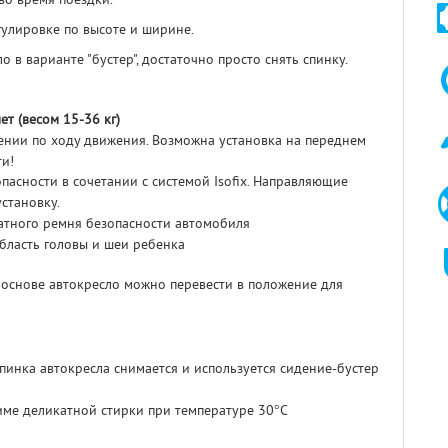
гулировке по высоте и ширине.
 в варианте "бустер", достаточно просто снять спинку.
ет (весом 15-36 кг)
ении по ходу движения. В
озможна установка на переднем
ти!
асности в сочетании с системой Isofix. Направляющие
становку.
атного ремня безопасности автомобиля
бласть головы и шеи ребенка
основе автокресло можно перевести в положение для
пинка автокресла снимается и используется сидение-бустер
име деликатной стирки при температуре 30°C