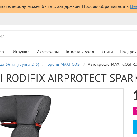
по телефону может быть с задержкой. Просим обращаться в 
Це
орт
Игрушки
Аксессуары
Гигиена и уход
Книги
Подароч
до 36 кг (группа 2-3)
Бренд MAXI-COSI
Автокресло MAXI-COSI R
I RODIFIX AIRPROTECT SPAR