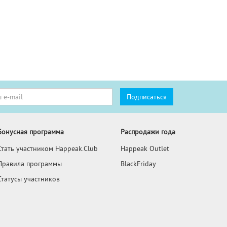
Бонусная программа
Распродажи года
Стать участником Happeak.Club
Happeak Outlet
Правила программы
BlackFriday
Статусы участников