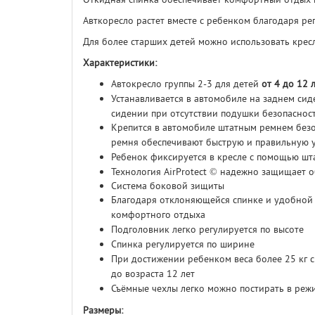
Авткоресло растет вместе с ребенком благодаря ре
Для более старших детей можно использовать кресло
Характеристики:
Автокресло группы 2-3 для детей
от 4 до 12 л
Устанавливается в автомобиле на заднем сид
сидении при отсутствии подушки безопаснос
Крепится в автомобиле штатным ремнем безоп
ремня обеспечивают быструю и правильную у
Ребенок фиксируется в кресле с помощью шт
Технология AirProtect © надежно защищает о
Система боковой зищиты
Благодаря отклоняющейся спинке и удобной 
комфортного отдыха
Подголовник легко регулируется по высоте
Спинка регулируется по ширине
При достижении ребенком веса более 25 кг с
до возраста 12 лет
Съёмные чехлы легко можно постирать в реж
Размеры: