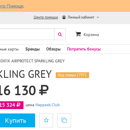
нтр Помощи
.
Центр помощи
Личный кабинет
Корзина
ные карты
Бренды
Обзоры
Потратить бонусы
ODIFIX AIRPROTECT SPARKLING GREY
KLING GREY
Код товара 17971
16 130
15 324
цена
Happeak.Club
Купить