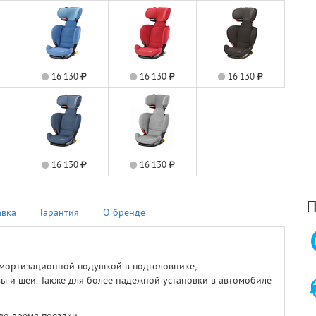
16 130
16 130
16 130
16 130
16 130
П
авка
Гарантия
О бренде
мортизационной подушкой в подголовнике,
 и шеи. Также для более надежной установки в автомобиле
во время поездки.