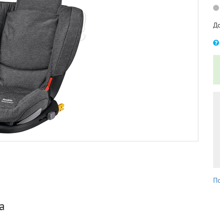
Д
П
а