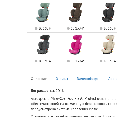
16 130
16 130
16 130
16 130
16 130
16 130
Описание
Отзывы
Видеообзоры
Дост
Год расцветки:
2018
Автокресло
Maxi-Cosi
RodiFix AirProtect
оснащено а
обеспечивающей максимальную безопасность головы
предусмотрена система крепления Isofix.
Откидная спинка обеспечивает комфортный отдых 