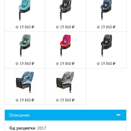
19 860
19 860
19 860
19 860
19 860
19 860
19 860
19 860
Описание
Год расцветки:
2017