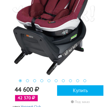
44 600
Купить
42 370
Под заказ
цена
Happeak.Club