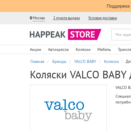
Поддержка 
Москва
2 пункта выдачи
Условия доставки
Акции
Автокресла
Коляски
Мебель
Трансп
Главная
Бренды
VALCO BABY
Коляски
Дл
Коляски VALCO BABY 
VALCO B
Специал
потребн