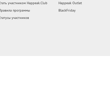
Стать участником Happeak.Club
Happeak Outlet
Правила программы
BlackFriday
Статусы участников