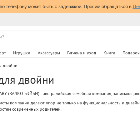
по телефону может быть с задержкой. Просим обращаться в 
Це
орт
Игрушки
Аксессуары
Гигиена и уход
Книги
Подароч
я двойни
для двойни
ABY (ВАЛКО БЭЙБИ) - австралийская семейная компания, занимающаяс
исты компании делают упор не только на функциональность и дизайн
остям современных родителей.