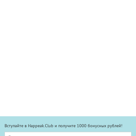
Вступайте в Happeak.Club и получите 1000 бонусных рублей!