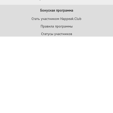
Бонусная программа
Стать участником Happeak.Club
Правила программы
Статусы участников
Распродажи года
Happeak Outlet
BlackFriday
Пользовательское соглашение
Политика конфиденциальности
Принимаем к оплате: