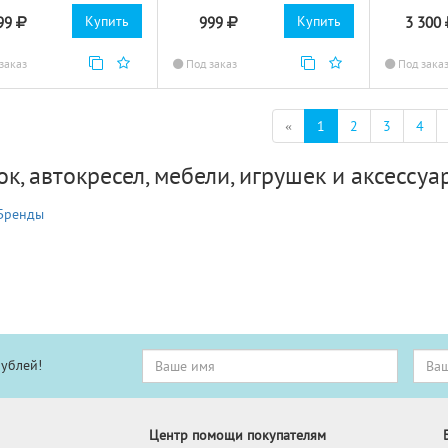
Купить
Купить
99
999
3 300
заказ
Под заказ
Под зака
(текущая)
«
1
2
3
4
к, автокресел, мебели, игрушек и аксессуа
Бренды
рублей!
Центр помощи покупателям