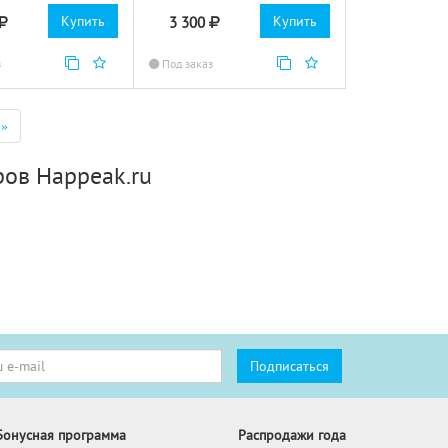
Купить
Купить
3 300
з
Под заказ
»
ров Happeak.ru
Бонусная программа
Распродажи года