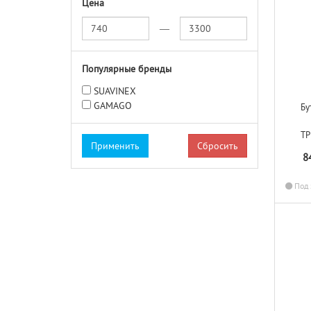
Цена
—
Популярные бренды
SUAVINEX
GAMAGO
Бу
ТР
Сбросить
8
Под 