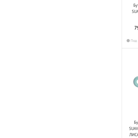
Бу
SU
7
Под 
Б
SUAV
ЛИСА