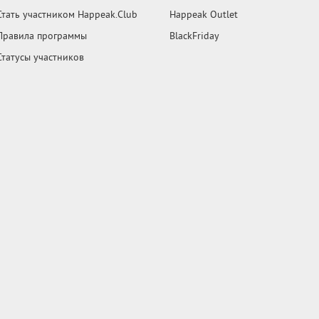
Стать участником Happeak.Club
Happeak Outlet
Правила программы
BlackFriday
Статусы участников