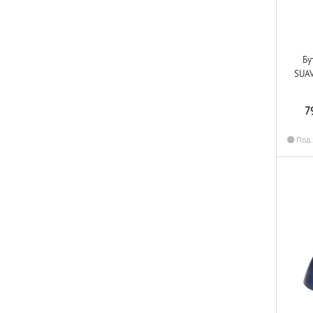
Бу
SUA
7
Под 