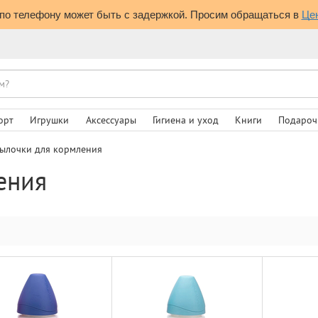
по телефону может быть с задержкой. Просим обращаться в 
Це
орт
Игрушки
Аксессуары
Гигиена и уход
Книги
Подароч
ылочки для кормления
ения