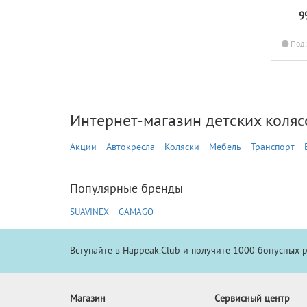
9
Под 
Интернет-магазин детских колясо
Акции
Автокресла
Коляски
Мебель
Транспорт
Популярные бренды
SUAVINEX
GAMAGO
Вступайте в Happeak.Club и получите 1000 бонусных 
Магазин
Сервисный центр