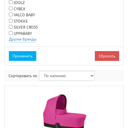
JOOLZ
CYBEX
VALCO BABY
STOKKE
SILVER CROSS
UPPABABY
Другие бренды
Сбросить
Сортировать по: