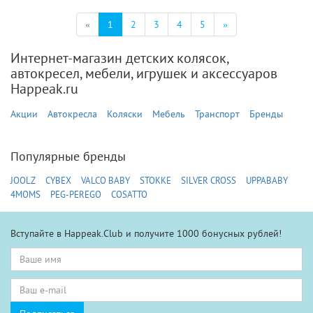
(текущая)
«
1
2
3
4
5
»
Интернет-магазин детских колясок,
автокресел, мебели, игрушек и аксессуаров
Happeak.ru
Акции
Автокресла
Коляски
Мебель
Транспорт
Бренды
Популярные бренды
JOOLZ
CYBEX
VALCO BABY
STOKKE
SILVER CROSS
UPPABABY
4MOMS
PEG-PEREGO
COSATTO
Вступайте в Happeak.Club и получите 1000 бонусных рублей!