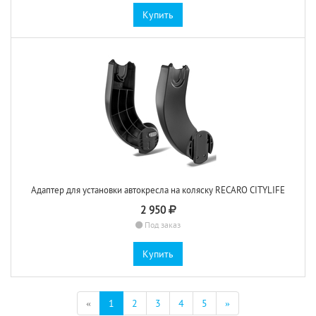
Купить
Адаптер для установки автокресла на коляску RECARO CITYLIFE
2 950
Под заказ
Купить
(текущая)
«
1
2
3
4
5
»