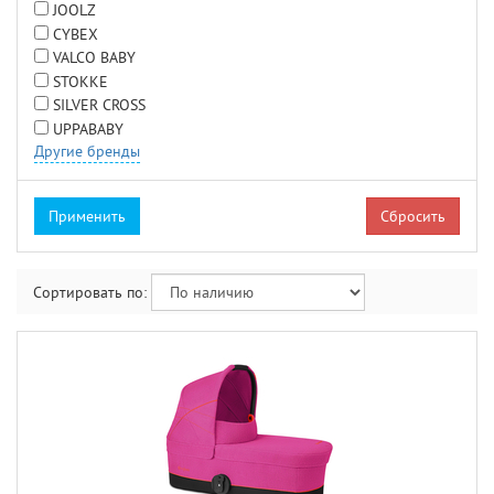
JOOLZ
CYBEX
VALCO BABY
STOKKE
SILVER CROSS
UPPABABY
Другие бренды
Сбросить
Сортировать по: