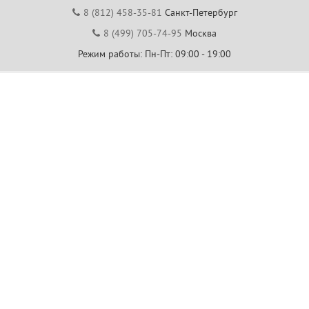
8 (812) 458-35-81
Санкт-Петербург
8 (499) 705-74-95
Москва
Режим работы: Пн-Пт: 09:00 - 19:00
Центр помощи покупателям
Часто задаваемые вопросы
Обратная связь
Пожаловаться
8 (812) 458-04-79
Санкт-Петербург
8 (499) 704-40-00
Москва
7 (843) 288-84-00
Казань
7 (343) 226-02-63
Екатеринбург
7 (861) 205-58-88
Краснодар
7 (831) 288-84-00
Нижний Новгород
Режим работы: Пн-Пт: 09:00 - 19:00