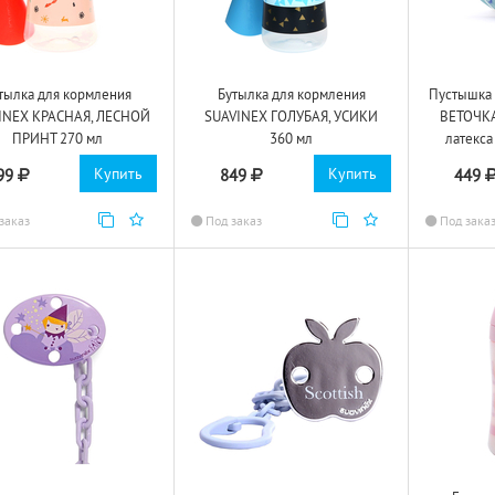
тылка для кормления
Бутылка для кормления
Пустышка
INEX КРАСНАЯ, ЛЕСНОЙ
SUAVINEX ГОЛУБАЯ, УСИКИ
ВЕТОЧКА
ПРИНТ 270 мл
360 мл
латекса
Купить
Купить
99
849
449
заказ
Под заказ
Под зака