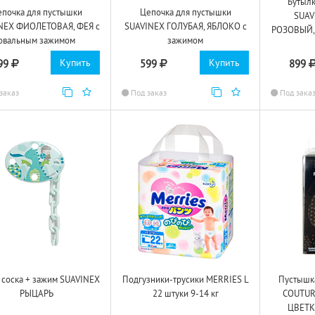
Бутылк
епочка для пустышки
Цепочка для пустышки
SUAV
NEX ФИОЛЕТОВАЯ, ФЕЯ с
SUAVINEX ГОЛУБАЯ, ЯБЛОКО с
РОЗОВЫЙ,
овальным зажимом
зажимом
Купить
Купить
99
599
899
заказ
Под заказ
Под зака
 соска + зажим SUAVINEX
Подгузники-трусики MERRIES L
Пустышк
РЫЦАРЬ
22 штуки 9-14 кг
COUTUR
ЦВЕТК