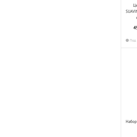
Ц
SUAVI
4
Под 
Набор