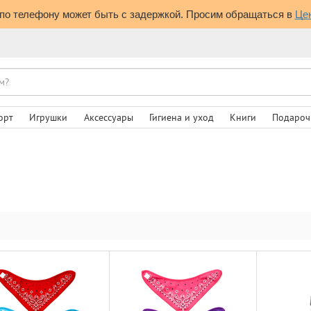
по телефону может быть с задержкой. Просим обращаться в 
Це
орт
Игрушки
Аксессуары
Гигиена и уход
Книги
Подароч