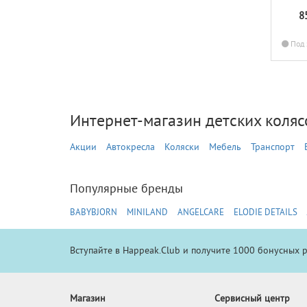
8
Под 
Интернет-магазин детских колясо
Акции
Автокресла
Коляски
Мебель
Транспорт
Популярные бренды
BABYBJORN
MINILAND
ANGELCARE
ELODIE DETAILS
Вступайте в Happeak.Club и получите 1000 бонусных 
Магазин
Сервисный центр