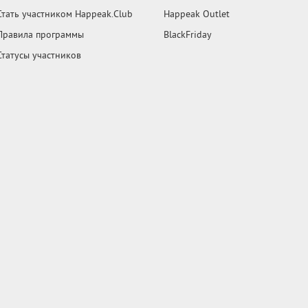
Стать участником Happeak.Club
Happeak Outlet
Правила программы
BlackFriday
Статусы участников