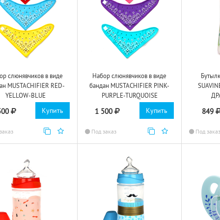
ор слюнявчиков в виде
Набор слюнявчиков в виде
Бутылк
ан MUSTACHIFIER RED-
бандан MUSTACHIFIER PINK-
SUAVIN
YELLOW-BLUE
PURPLE-TURQUOISE
ДР
Купить
Купить
500
1 500
849
заказ
Под заказ
Под зака