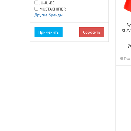
JU-JU-BE
MUSTACHIFIER
Другие бренды
Бу
SUAV
Сбросить
7
Под 