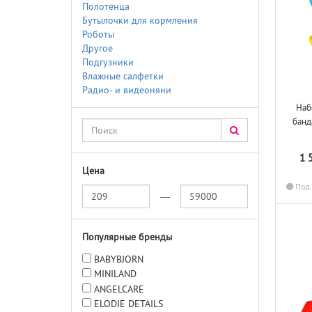
Полотенца
Бутылочки для кормления
Роботы
Другое
Подгузники
Влажные салфетки
Радио- и видеоняни
Наб
банд
1 
Цена
Под 
—
Популярные бренды
BABYBJORN
MINILAND
ANGELCARE
ELODIE DETAILS