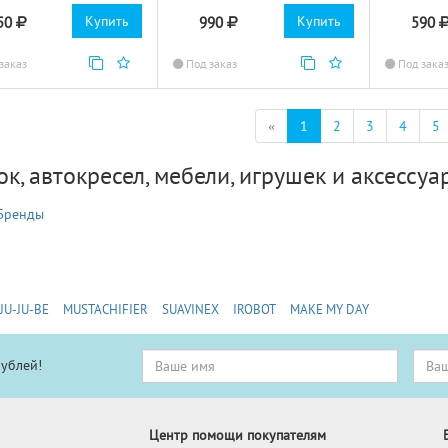
Купить
Купить
50
990
590
заказ
Под заказ
Под зака
(текущая)
«
1
2
3
4
5
к, автокресел, мебели, игрушек и аксессуа
Бренды
JU-JU-BE
MUSTACHIFIER
SUAVINEX
IROBOT
MAKE MY DAY
рублей!
Центр помощи покупателям