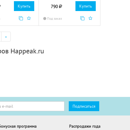
Купить
Купить
790
з
Под заказ
»
ров Happeak.ru
Бонусная программа
Распродажи года