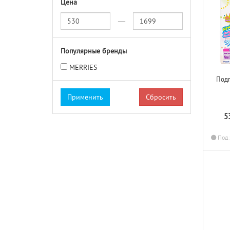
Цена
—
Популярные бренды
MERRIES
Подг
Сбросить
5
Под 