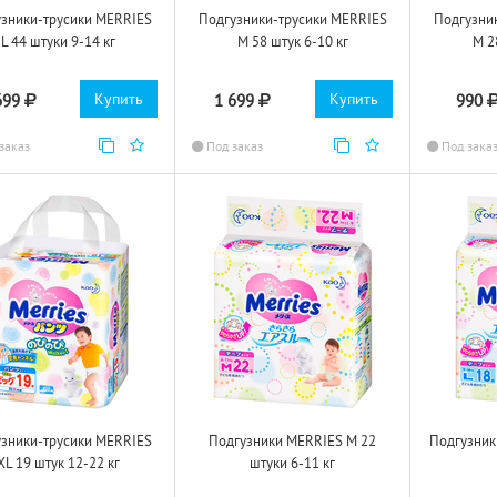
узники-трусики MERRIES
Подгузники-трусики MERRIES
Подгузни
L 44 штуки 9-14 кг
M 58 штук 6-10 кг
M 2
Купить
Купить
699
1 699
990
заказ
Под заказ
Под зака
узники-трусики MERRIES
Подгузники MERRIES M 22
Подгузник
XL 19 штук 12-22 кг
штуки 6-11 кг