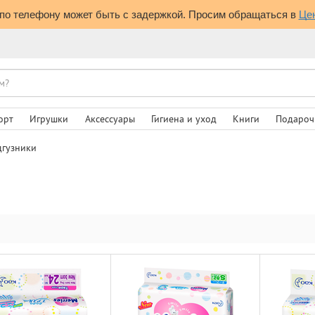
по телефону может быть с задержкой. Просим обращаться в 
Це
орт
Игрушки
Аксессуары
Гигиена и уход
Книги
Подароч
дгузники