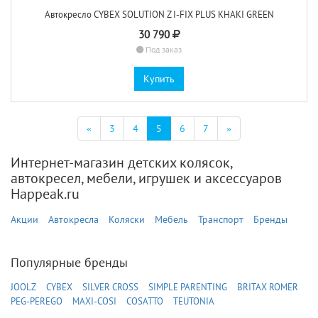
Автокресло CYBEX SOLUTION Z I-FIX PLUS KHAKI GREEN
30 790
Под заказ
Купить
(текущая)
«
3
4
5
6
7
»
Интернет-магазин детских колясок,
автокресел, мебели, игрушек и аксессуаров
Happeak.ru
Акции
Автокресла
Коляски
Мебель
Транспорт
Бренды
Популярные бренды
JOOLZ
CYBEX
SILVER CROSS
SIMPLE PARENTING
BRITAX ROMER
PEG-PEREGO
MAXI-COSI
COSATTO
TEUTONIA